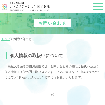
このページの本文へ
お問い合わせ
現
トップ
/
お問い合わせ
在
の
位
個人情報の取扱いについて
置：
島根大学医学部附属病院では、お問い合わせの際にご提供いただく
個人情報を下記の通り取り扱います。下記の事項をご了解いただいた
うえでお問い合わせいただきますようお願いいたします。
記