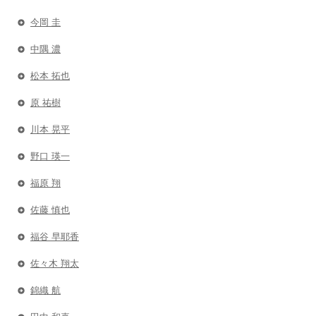
今岡 圭
中隅 濃
松本 拓也
原 祐樹
川本 晃平
野口 瑛一
福原 翔
佐藤 慎也
福谷 早耶香
佐々木 翔太
錦織 航