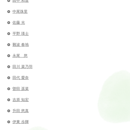
田中 和喜
中尾珠里
佐藤 光
平野 瑛士
難波 春地
永尾 悠
田川 菜乃羽
田代 愛奈
曽田 遥菜
吉原 知宏
升田 悠真
伊東 歩輝