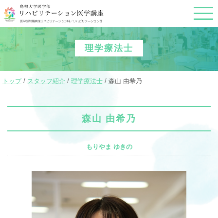
このページの本文へ
理学療法士
現
トップ
/
スタッフ紹介
/
理学療法士
/
森山 由希乃
在
の
位
置：
森山 由希乃
もりやま ゆきの