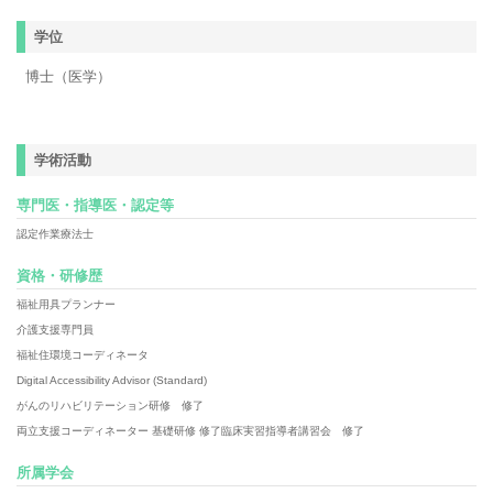
学位
博士（医学）
学術活動
専門医・指導医・認定等
認定作業療法士
資格・研修歴
福祉用具プランナー
介護支援専門員
福祉住環境コーディネータ
Digital Accessibility Advisor (Standard)
がんのリハビリテーション研修 修了
両立支援コーディネーター 基礎研修 修了臨床実習指導者講習会 修了
所属学会