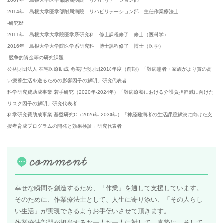
2007年 島根大学医学部附属病院 リハビリテーション部
2014年 島根大学医学部附属病院 リハビリテーション部 主任作業療法士
-研究歴
2011年 島根大学大学院医学系研究科 修士課程修了 修士（医科学）
2016年 島根大学大学院医学系研究科 博士課程修了 博士（医学）
-競争的資金等の研究課題
公益財団法人 在宅医療助成 勇美記念財団2018年度（前期）「難病患者・家族がより質の高
い療養生活を送るための影響因子の解明」研究代表者
科学研究費助成事業 若手研究（2020年-2024年）「難病療養における介護負担軽減に向けた
リスク因子の解明」研究代表者
科学研究費助成事業 基盤研究C（2026年-2030年）「神経難病者の生活課題解決に向けた支
援者育成プログラムの開発と効果検証」研究代表者
幸せな瞬間を創造するため、「作業」を通して支援しています。
そのために、作業療法士として、人生に寄り添い、「その人らし
い生活」が実現できるようお手伝いさせて頂きます。
作業療法部門が担当するお一人お一人に対して、真摯に、そして