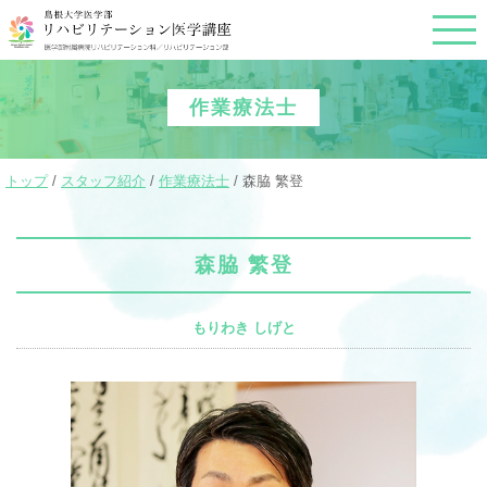
このページの本文へ
作業療法士
現
トップ
/
スタッフ紹介
/
作業療法士
/
森脇 繁登
在
の
位
置：
森脇 繁登
もりわき しげと