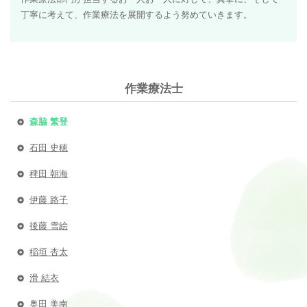
丁寧に考えて、作業療法を展開するよう努めていきます。
作業療法士
森脇 繁登
石田 史穂
稗田 朝海
伊藤 路子
後藤 雪絵
稲垣 杏太
滑 結衣
奥田 美南