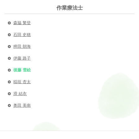
作業療法士
森脇 繁登
石田 史穂
稗田 朝海
伊藤 路子
後藤 雪絵
稲垣 杏太
滑 結衣
奥田 美南