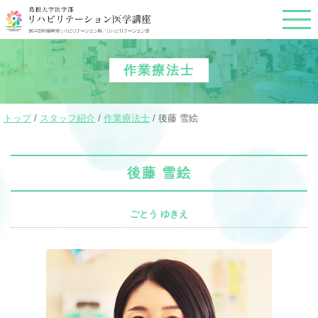
このページの本文へ
作業療法士
現
トップ
/
スタッフ紹介
/
作業療法士
/
後藤 雪絵
在
の
位
置：
後藤 雪絵
ごとう ゆきえ