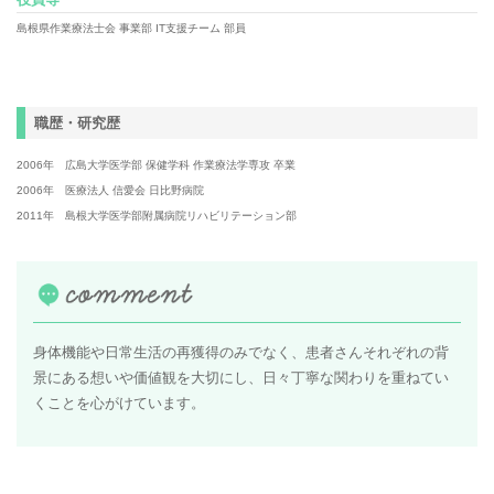
島根県作業療法士会 事業部 IT支援チーム 部員
職歴・研究歴
2006年 広島大学医学部 保健学科 作業療法学専攻 卒業
2006年 医療法人 信愛会 日比野病院
2011年 島根大学医学部附属病院リハビリテーション部
身体機能や日常生活の再獲得のみでなく、患者さんそれぞれの背
景にある想いや価値観を大切にし、日々丁寧な関わりを重ねてい
くことを心がけています。