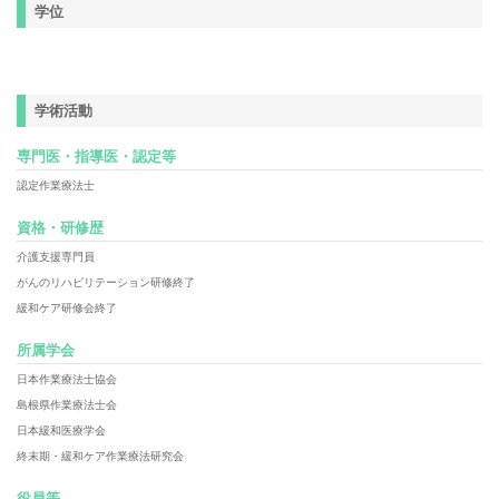
学位
学術活動
専門医・指導医・認定等
認定作業療法士
資格・研修歴
介護支援専門員
がんのリハビリテーション研修終了
緩和ケア研修会終了
所属学会
日本作業療法士協会
島根県作業療法士会
日本緩和医療学会
終末期・緩和ケア作業療法研究会
役員等