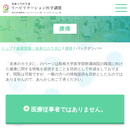
このページの本文へ
腰痛
現
トップ
/
健康情報：未来のカラダに
/
腰痛
/
バックナンバー
在
の
「未来のカラダに」のページは島根大学医学部附属病院の職員に向け
位
た健康に関する情報を提供することを目的として作成をしておりま
置：
す。閲覧は可能ですが、一般の方への情報提供を目的としたものでは
ありませんので、あらかじめご了承ください。
医療従事者ではありません。