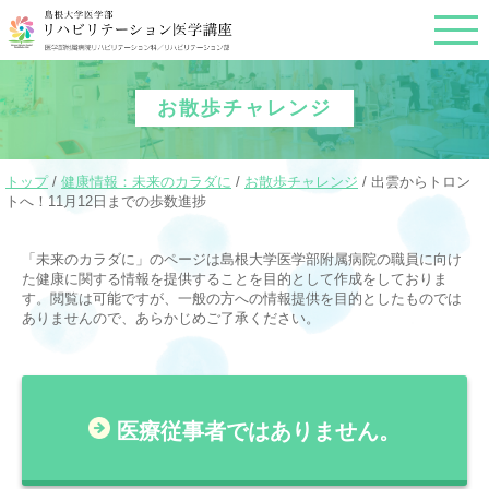
このページの本文へ
お散歩チャレンジ
現
トップ
/
健康情報：未来のカラダに
/
お散歩チャレンジ
/
出雲からトロン
在
トへ！11月12日までの歩数進捗
の
位
「未来のカラダに」のページは島根大学医学部附属病院の職員に向け
置：
た健康に関する情報を提供することを目的として作成をしておりま
す。閲覧は可能ですが、一般の方への情報提供を目的としたものでは
ありませんので、あらかじめご了承ください。
医療従事者ではありません。