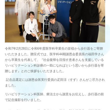
令和7年2月28日に令和6年度医学科卒業生の皆様から歩行器をご寄贈
いただきました。贈呈式では、医学科44期謝恩会委員長の福田学さん
から卒業生を代表して、『社会復帰を目指す患者さんを支援している
リハビリテーション科診療の一助になればという思いから歩行器を寄
贈します』とのご挨拶をいただきました。
記念品選定には謝恩会医実行委員の疋田涼（すず）さんがご尽力され
ました。
リハビリテーション科医師、療法士から謝意をお伝えし、歩行器の前
で記念撮影を行いました。