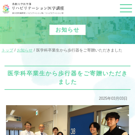
このページの本文へ
お知らせ
現
トップ
/
お知らせ
/
医学科卒業生から歩行器をご寄贈いただきました
在
の
位
置：
医学科卒業生から歩行器をご寄贈いただき
ました
2025年03月03日