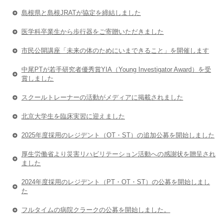
島根県と島根JRATが協定を締結しました
医学科卒業生から歩行器をご寄贈いただきました
市民公開講座「未来の体のためにいまできること」を開催します
中尾PTが若手研究者優秀賞YIA（Young Investigator Award）を受
賞しました
スクールトレーナーの活動がメディアに掲載されました
北京大学生を臨床実習に迎えました
2025年度採用のレジデント（OT・ST）の追加公募を開始しました
厚生労働省より災害リハビリテーション活動への感謝状を贈呈され
ました
2024年度採用のレジデント（PT・OT・ST）の公募を開始しまし
た
フルタイムの病院クラークの公募を開始しました。