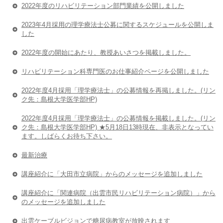
2022年度のリハビリテーション部門業績を公開しました
2023年4月採用の理学療法士公募に関するスケジュールを公開しま
した
2022年度の開始にあたり、教授あいさつを掲載しました。
リハビリテーション科専門医のお仕事紹介ページを公開しました
2022年度4月採用「理学療法士」の公募情報を再掲しました。(リン
ク先：島根大学医学部HP)
2022年度4月採用「理学療法士」の公募情報を掲載しました。(リン
ク先：島根大学医学部HP) ★5月18日13時現在、非表示となってい
ます。しばらくお待ち下さい。
最新治療
講座紹介に「大田市立病院」からのメッセージを追加しました
講座紹介に「関連病院（出雲市民リハビリテーション病院）」から
のメッセージを追加しました
出雲ケーブルビジョンで糖尿病教室が放映されます